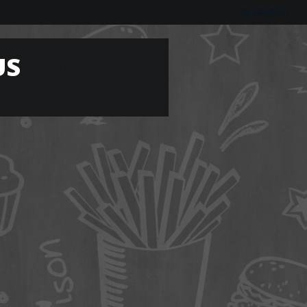
0620785331
US